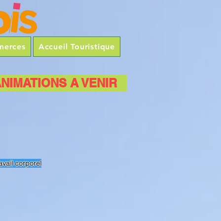
merces
Accueil Touristique
NIMATIONS A VENIR
avail corporel