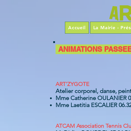
Accueil
La Mairie - Prés
ANIMATIONS PASSE
ART'ZYGOTE
Atelier corporel, danse, peint
Mme Catherine OULANIER 06
Mme Laetitia ESCALIER 06.32
A
TCAM
Association Tennis Cl