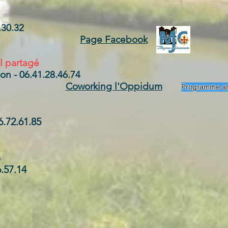
30.32
Page Face
book
l partagé
ion - 06.
41.28.46.74
Coworking l'Oppidum
Programme an
.72.61.85
s
.57.14​