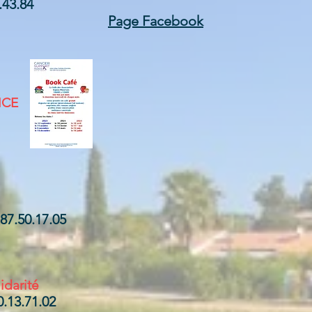
.43.84
Page Facebook
NCE
7.50.17.05
idarité
.13.71.02