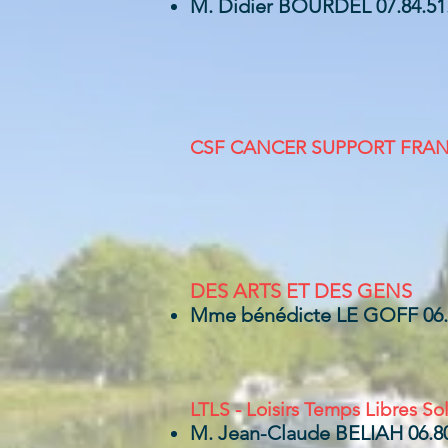
M. Didier BOURDEL 07.84.51
CSF CAN
CER SUPPORT FRA
DES ARTS ET DES GENS
Mme bénédicte LE GOFF 06.8
LTLS -
Loisirs Temps Libres Sol
M. Jean-Claude BELIAH 06.80