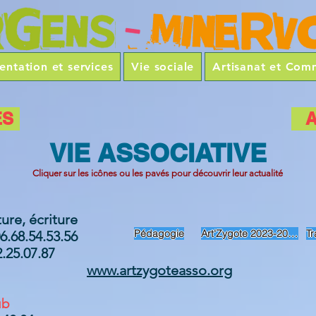
entation et services
Vie sociale
Artisanat et Com
ES
A
VIE ASSOCIATIVE
Cliquer sur les icônes
ou les pavés
pour découvrir leur actualité
ure, écriture
Pédagogie
Art'Zygote 2023-2024
Tr
.68.54.53.56
.25.07.87
​
www.artzygoteasso.org
ub